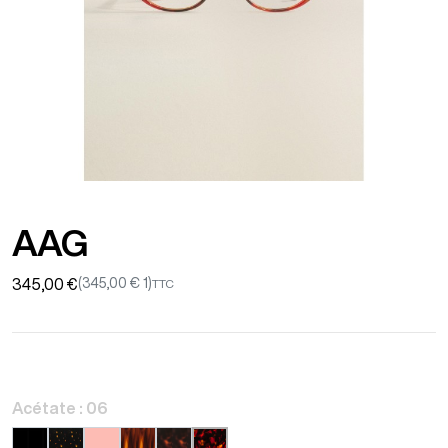
AAG
345,00 €
(345,00 € 1)
TTC
Acétate : 06
01
17
22
55B
53
06