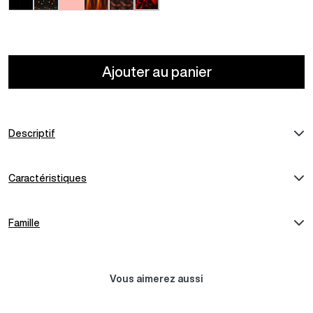
Ajouter au panier
Descriptif
Caractéristiques
Famille
AOD AME LORETTE
RAND AOB
Vous aimerez aussi
AOC MALONE
ANA MARCEAU
285,00 €
366,00 €
384,00 €
384,00 €