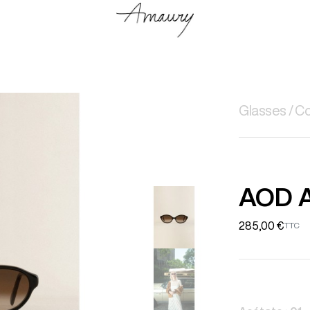
Glasses
Co
AOD 
285,00 €
TTC