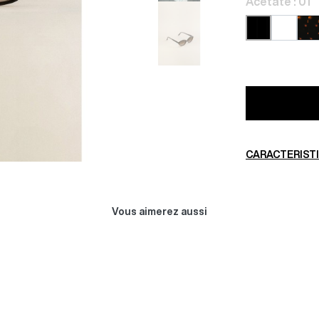
Acétate : 01
02
90
01
CARACTERIST
ND AOB
AOC MALONE
Vous aimerez aussi
00 €
384,00 €