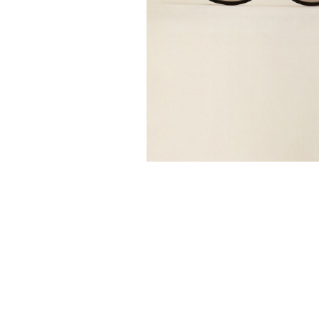
AOD AME LORETTE
RA
285,00 €
366,