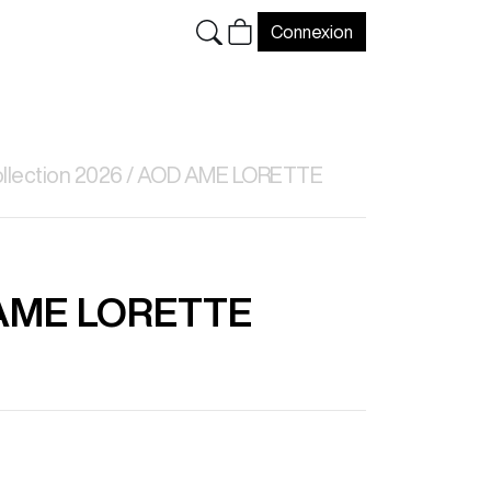
Connexion
llection 2026
AOD AME LORETTE
AME LORETTE