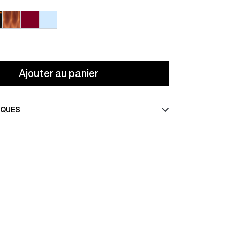
93i
08B
86B
Ajouter au panier
IQUES
ANA MARCEAU
384,00 €