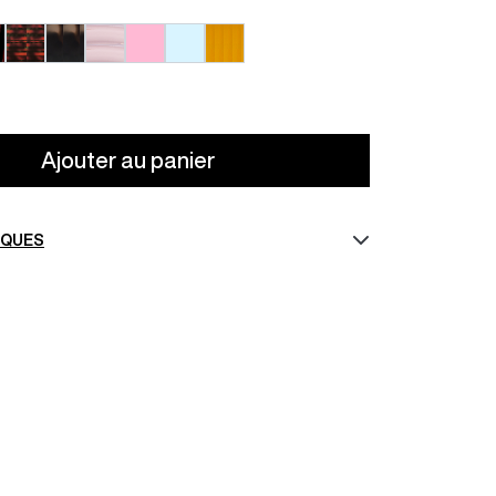
71
87
88
44
38
14
Ajouter au panier
IQUES
ANA MARCEAU
384,00 €