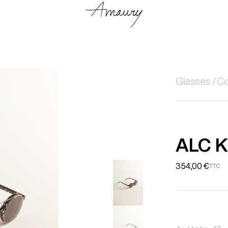
Glasses
Co
ALC 
354,00 €
TTC