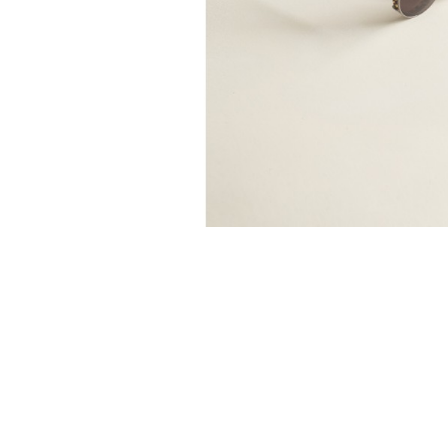
AOD AME LORETTE
RA
285,00 €
366,