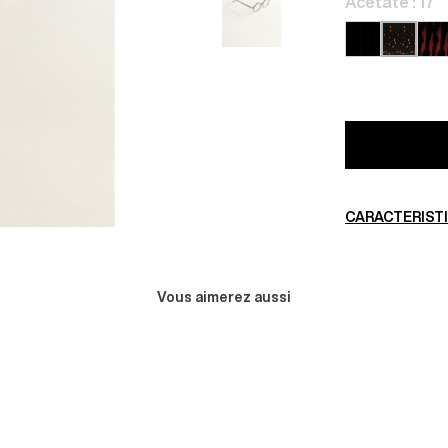
Acétate : 17
01
34
17
CARACTERIST
ND AOB
AOC MALONE
Vous aimerez aussi
00 €
384,00 €