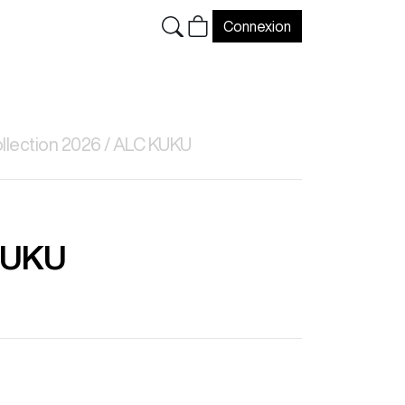
Connexion
llection 2026
ALC KUKU
KUKU